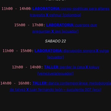
:
LABORATORIA:
corpo-poéticas para altares
11h00 - 14h00
travestis
X
oshnur [colombia]
LABORATORIA:
cuerpos que
15h00 - 17h00:
preguntan
X
javi [ecuador]
SABADO 22
LABORATORIA:
disrupción sonora
X
vulga
11h00 - 15h00:
[ecuador]
TALLER:
perder la casa
X
kokuy
12h00 - 14h00:
[venezuela/ecuador]
TALLER:
danza contemporánea: metodología
14h00 - 16h00:
de talvez
X
juan fernando león – suculenta 007 [ecu]