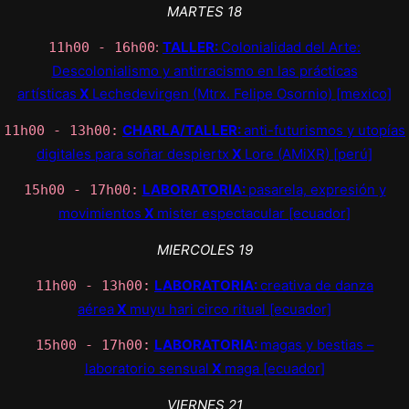
MARTES 18
:
TALLER:
Colonialidad del Arte:
11h00 - 16h00
Descolonialismo y antirracismo en las prácticas
artísticas
X
Lechedevirgen (Mtrx. Felipe Osornio) [mexico]
CHARLA/TALLER:
anti-futurismos y utopías
11h00 - 13h00:
digitales para soñar despiertx
X
Lore (AMiXR) [perú]
LABORATORIA:
pasarela, expresión y
15h00 - 17h00:
movimientos
X
mister espectacular [ecuador]
MIERCOLES 19
LABORATORIA:
creativa de danza
11h00 - 13h00:
aérea
X
muyu hari circo ritual [ecuador]
LABORATORIA:
magas y bestias –
15h00 - 17h00:
laboratorio sensual
X
maga [ecuador]
VIERNES 21