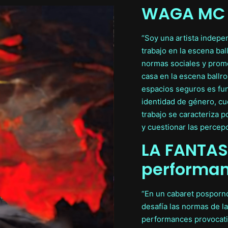
WAGA MC 
“Soy una artista indepen
trabajo en la escena bal
normas sociales y promo
casa en la escena ballr
espacios seguros es fun
identidad de género, cu
trabajo se caracteriza 
y cuestionar las percep
LA FANTAS
performa
“En un cabaret posporno 
desafía las normas de l
performances provocativ