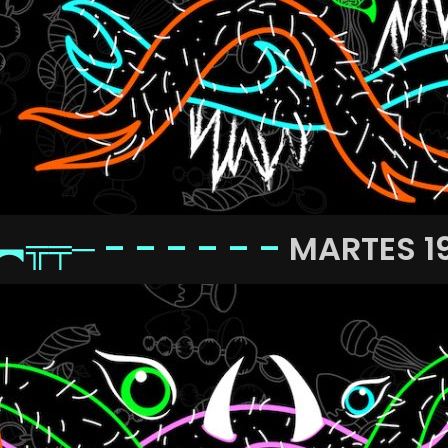
︻╦╤─ – – – – – –
MARTES 1