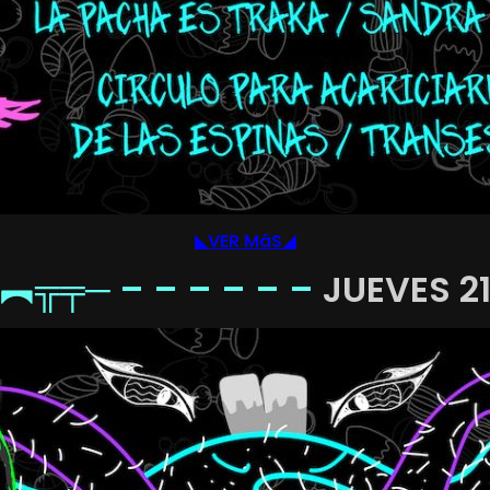
◣VER MáS◢
︻╦╤─ – – –
– – –
JUEVES 2