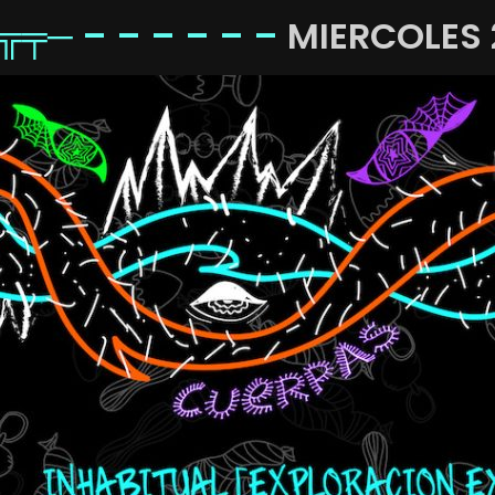
╦╤─ – – –
– – –
MIERCOLES 