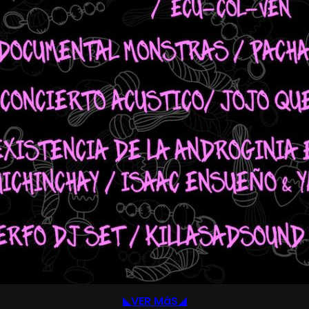
◣VER MáS◢