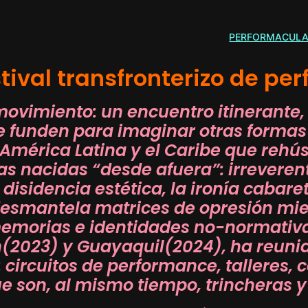
PERFORMACUL
val transfronterizo de per
movimiento: un encuentro itinerante, 
e funden para imaginar otras formas de
 América Latina y el Caribe que rehú
 nacidas “desde afuera”: irreverente
 disidencia estética, la ironía cabare
 desmantela matrices de opresión mie
emorias e identidades no-normativas
(2023) y Guayaquil(2024), ha reunid
circuitos de performance, talleres, c
e son, al mismo tiempo, trincheras 