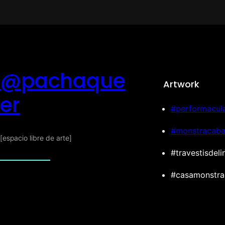
@pachaque
Artwork
er
#performacul
#monstracaba
[espacio libre de arte]
#travestisdeli
#casamonstra