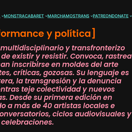
A
MONSTRACABARET
MARCHAMOSTRANS
PATREON
DONATE
formance y política]
multidisciplinario y transfronterizo
 existir y resistir. Convoca, rastrea
san inscribirse en moldes del arte
s, críticas, gozosas. Su lenguaje es
tera, la transgresión y la denuncia
ntras teje colectividad y nuevos
. Desde su primera edición en
o a más de 40 artistas locales e
onversatorios, ciclos audiovisuales y
y celebraciones.