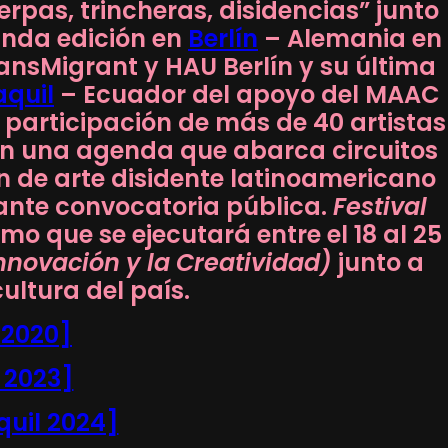
rpas, trincheras, disidencias” junto
unda edición en
Berlín
– Alemania en
ransMigrant y HAU Berlín y su última
quil
– Ecuador del apoyo del MAAC
a participación de más de 40 artistas
 con una agenda que abarca circuitos
ón de arte disidente latinoamericano
ante convocatoria pública.
Festival
smo que se ejecutará entre el 18 al 25
Innovación y la Creatividad)
junto a
cultura del país.
 2020]
 2023]
uil 2024]